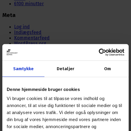
6100 minutter
Meta
Log ind
Indlægsfeed
Kommentarfeed
WordPress.org
Nyhedsbrev
Samtykke
Detaljer
Om
Tilmeld dig Bispens nyhedsbrev og få nyheder om
arrangementer direkte i din postkasse.
Denne hjemmeside bruger cookies
EMAIL ADRESSE
Vi bruger cookies til at tilpasse vores indhold og
annoncer, til at vise dig funktioner til sociale medier og til
at analysere vores trafik. Vi deler også oplysninger om
din brug af vores hjemmeside med vores partnere inden
Åbningstider
for sociale medier, annonceringspartnere og