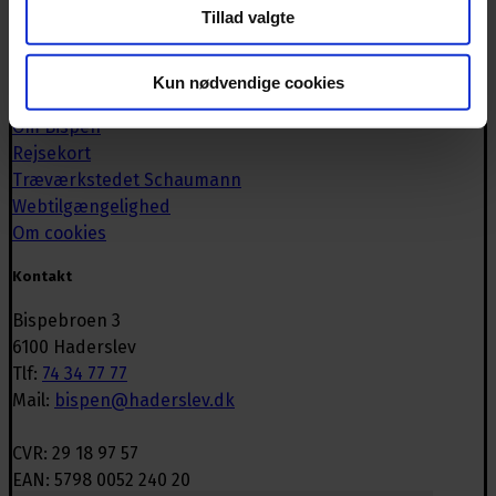
Tillad valgte
Infotavler
IT-café
Kalender
Kun nødvendige cookies
Månen
Om Bispen
Rejsekort
Træværkstedet Schaumann
Webtilgængelighed
Om cookies
Kontakt
Bispebroen 3
6100 Haderslev
Tlf:
74 34 77 77
Mail:
bispen@haderslev.dk
CVR: 29 18 97 57
EAN: 5798 0052 240 20