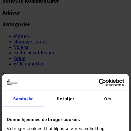
Seneste kommentarer
Arkiver
Kategorier
Månen
Håndværkeriet
Vojens
Kulturhuset Bispen
Gram
6100 minutter
Meta
Log ind
Indlægsfeed
Kommentarfeed
Samtykke
Detaljer
Om
WordPress.org
Denne hjemmeside bruger cookies
Nyhedsbrev
Vi bruger cookies til at tilpasse vores indhold og