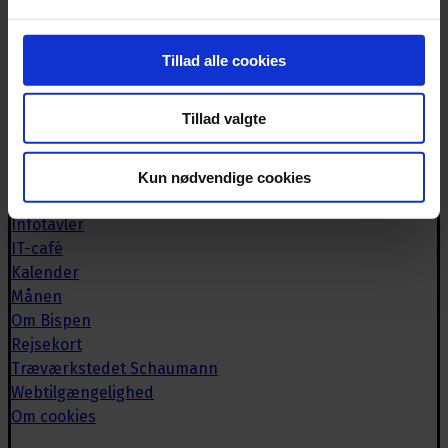
Biblioteket
Book lokaler
Tillad alle cookies
Bispebrevet
Brugerrådet
Tillad valgte
Caféen
Deutsche Bücherei
Historisk arkiv
Kun nødvendige cookies
Håndværkeriet
Infotavler
IT-café
Kalender
Månen
Om Bispen
Rejsekort
Træværkstedet Schaumann
Webtilgængelighed
Om cookies