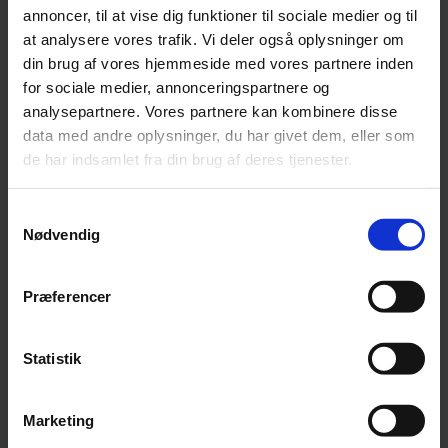
Tilmeld dig Bispens nyhedsbrev og få nyheder om
annoncer, til at vise dig funktioner til sociale medier og til
arrangementer direkte i din postkasse.
at analysere vores trafik. Vi deler også oplysninger om
din brug af vores hjemmeside med vores partnere inden
EMAIL ADRESSE
for sociale medier, annonceringspartnere og
analysepartnere. Vores partnere kan kombinere disse
data med andre oplysninger, du har givet dem, eller som
de har indsamlet fra din brug af deres tjenester.
Åbningstider
Mandag: 07.00–21.00
Samtykkevalg
Tirsdag: 07.00–21.00
Nødvendig
Onsdag: 07.00–21.00
Torsdag: 07.00–21.00
Præferencer
Fredag: 07.00–21.00
Lørdag: 07.00–21.00
Søndag: 07.00–21.00
Statistik
Se åbningstider for biblioteket
Marketing
Bispen