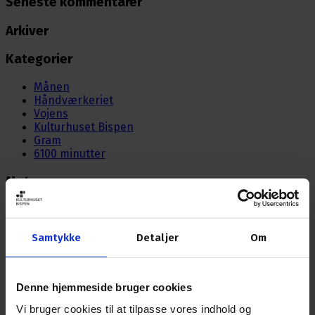
Seneste kommentarer
Arkiver
Kategorier
Månen
Håndværkeriet
Vojens
Kulturhuset Bispen
Gram
6100 minutter
Meta
Log ind
Indlægsfeed
Kommentarfeed
Samtykke
Detaljer
Om
WordPress.org
Denne hjemmeside bruger cookies
Nyhedsbrev
Vi bruger cookies til at tilpasse vores indhold og