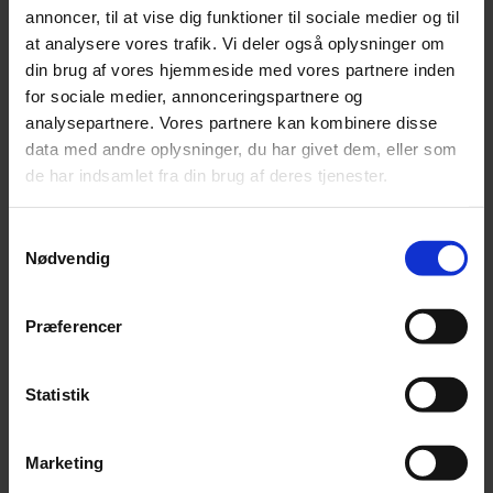
Tilmeld dig Bispens nyhedsbrev og få nyheder om
annoncer, til at vise dig funktioner til sociale medier og til
arrangementer direkte i din postkasse.
at analysere vores trafik. Vi deler også oplysninger om
din brug af vores hjemmeside med vores partnere inden
EMAIL ADRESSE
for sociale medier, annonceringspartnere og
analysepartnere. Vores partnere kan kombinere disse
data med andre oplysninger, du har givet dem, eller som
de har indsamlet fra din brug af deres tjenester.
Åbningstider
Mandag: 07.00–21.00
Samtykkevalg
Tirsdag: 07.00–21.00
Nødvendig
Onsdag: 07.00–21.00
Torsdag: 07.00–21.00
Præferencer
Fredag: 07.00–21.00
Lørdag: 07.00–21.00
Søndag: 07.00–21.00
Statistik
Se åbningstider for biblioteket
Marketing
Bispen