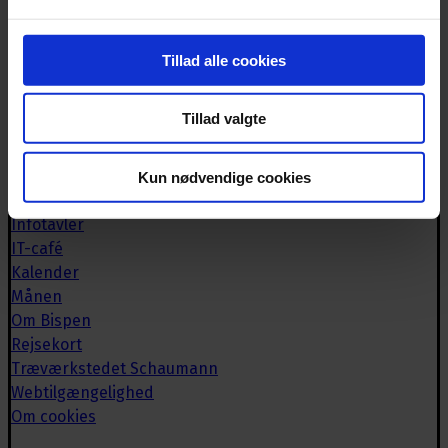
Biblioteket
Book lokaler
Tillad alle cookies
Bispebrevet
Brugerrådet
Tillad valgte
Caféen
Deutsche Bücherei
Historisk arkiv
Kun nødvendige cookies
Håndværkeriet
Infotavler
IT-café
Kalender
Månen
Om Bispen
Rejsekort
Træværkstedet Schaumann
Webtilgængelighed
Om cookies