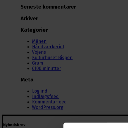
Seneste kommentarer
Arkiver
Kategorier
Månen
Håndværkeriet
Vojens
Kulturhuset Bispen
Gram
6100 minutter
Meta
Log ind
Indlægsfeed
Kommentarfeed
WordPress.org
Nyhedsbrev