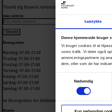
Tilmeld dig Bispens nyhedsbrev og få nyheder om arrangem
EMAIL ADRESSE
Samtykke
Denne hjemmeside bruger c
Åbningstider
Vi bruger cookies til at tilpas
vores trafik. Vi deler også 
Mandag: 07.00–21.00
annonceringspartnere og anal
Tirsdag: 07.00–21.00
dem, eller som de har indsaml
Onsdag: 07.00–21.00
Torsdag: 07.00–21.00
Samtykkevalg
Fredag: 07.00–21.00
Nødvendig
Lørdag: 07.00–21.00
Søndag: 07.00–21.00
Se åbningstider for biblioteket
Bispen
Kun nødvendige cook