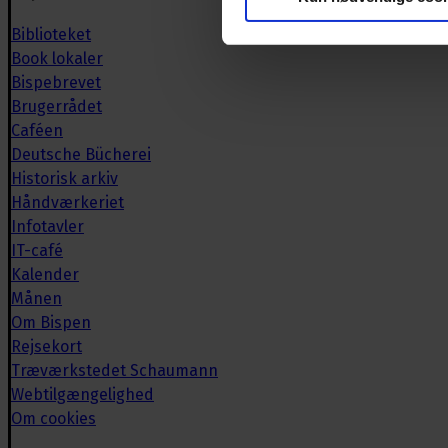
Biblioteket
Book lokaler
Bispebrevet
Brugerrådet
Caféen
Deutsche Bücherei
Historisk arkiv
Håndværkeriet
Infotavler
IT-café
Kalender
Månen
Om Bispen
Rejsekort
Træværkstedet Schaumann
Webtilgængelighed
Om cookies