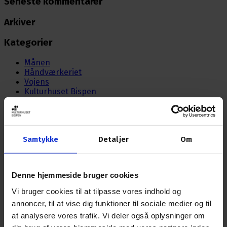
Seneste kommentarer
Arkiver
Kategorier
Månen
Håndværkeriet
Vojens
Kulturhuset Bispen
Gram
6100 minutter
Meta
Samtykke
Detaljer
Om
Log ind
Indlægsfeed
Kommentarfeed
Denne hjemmeside bruger cookies
WordPress.org
Vi bruger cookies til at tilpasse vores indhold og
annoncer, til at vise dig funktioner til sociale medier og til
Nyhedsbrev
at analysere vores trafik. Vi deler også oplysninger om