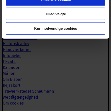
Biblioteket
Book lokaler
Tillad valgte
Bispebrevet
Brugerrådet
Kun nødvendige cookies
Caféen
Deutsche Bücherei
Historisk arkiv
Håndværkeriet
Infotavler
IT-café
Kalender
Månen
Om Bispen
Rejsekort
Træværkstedet Schaumann
Webtilgængelighed
Om cookies