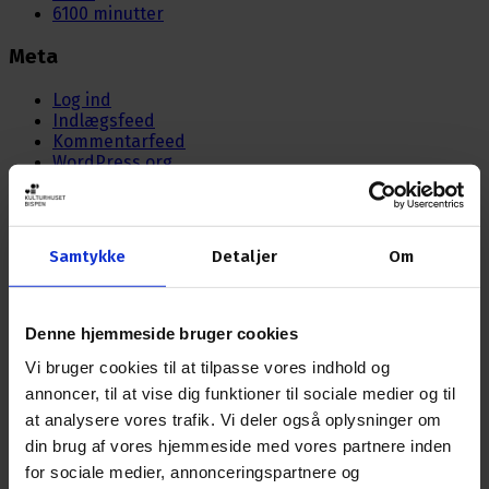
6100 minutter
Meta
Log ind
Indlægsfeed
Kommentarfeed
WordPress.org
Nyhedsbrev
Samtykke
Detaljer
Om
Tilmeld dig Bispens nyhedsbrev og få nyheder om
arrangementer direkte i din postkasse.
Denne hjemmeside bruger cookies
EMAIL ADRESSE
Vi bruger cookies til at tilpasse vores indhold og
annoncer, til at vise dig funktioner til sociale medier og til
at analysere vores trafik. Vi deler også oplysninger om
din brug af vores hjemmeside med vores partnere inden
Åbningstider
for sociale medier, annonceringspartnere og