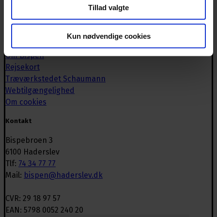
Tillad valgte
Infotavler
IT-café
Kalender
Kun nødvendige cookies
Månen
Om Bispen
Rejsekort
Træværkstedet Schaumann
Webtilgængelighed
Om cookies
Kontakt
Bispebroen 3
6100 Haderslev
Tlf:
74 34 77 77
Mail:
bispen@haderslev.dk
CVR: 29 18 97 57
EAN: 5798 0052 240 20