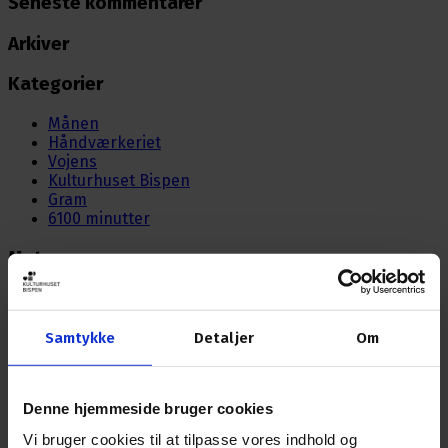
Seneste kommentarer
Arkiver
Kategorier
Månen
Håndværkeriet
Vojens
Kulturhuset Bispen
Gram
6100 minutter
Meta
Log ind
Indlægsfeed
Kommentarfeed
Samtykke
Detaljer
Om
WordPress.org
Denne hjemmeside bruger cookies
Nyhedsbrev
Vi bruger cookies til at tilpasse vores indhold og