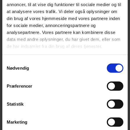
Tilmeld dig Bispens nyhedsbrev og få nyheder om
annoncer, til at vise dig funktioner til sociale medier og til
arrangementer direkte i din postkasse.
at analysere vores trafik. Vi deler også oplysninger om
din brug af vores hjemmeside med vores partnere inden
EMAIL ADRESSE
for sociale medier, annonceringspartnere og
analysepartnere. Vores partnere kan kombinere disse
data med andre oplysninger, du har givet dem, eller som
de har indsamlet fra din brug af deres tjenester.
Åbningstider
Mandag: 07.00–21.00
Samtykkevalg
Tirsdag: 07.00–21.00
Nødvendig
Onsdag: 07.00–21.00
Torsdag: 07.00–21.00
Præferencer
Fredag: 07.00–21.00
Lørdag: 07.00–21.00
Søndag: 07.00–21.00
Statistik
Se åbningstider for biblioteket
Marketing
Bispen