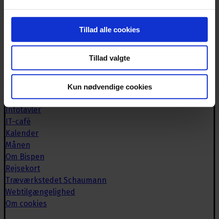
Biblioteket
Book lokaler
Tillad alle cookies
Bispebrevet
Brugerrådet
Tillad valgte
Caféen
Deutsche Bücherei
Historisk arkiv
Kun nødvendige cookies
Håndværkeriet
Infotavler
IT-café
Kalender
Månen
Om Bispen
Rejsekort
Træværkstedet Schaumann
Webtilgængelighed
Om cookies