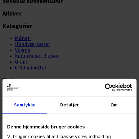
Seneste kommentarer
Arkiver
Kategorier
Månen
Håndværkeriet
Vojens
Kulturhuset Bispen
Gram
6100 minutter
Meta
Log ind
Indlægsfeed
Kommentarfeed
Samtykke
Detaljer
Om
WordPress.org
Denne hjemmeside bruger cookies
Nyhedsbrev
Vi bruger cookies til at tilpasse vores indhold og