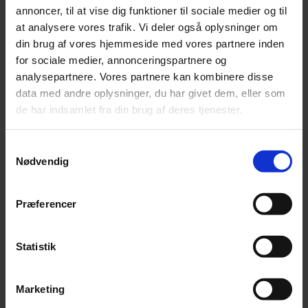
Tilmeld dig Bispens nyhedsbrev og få nyheder om
annoncer, til at vise dig funktioner til sociale medier og til
arrangementer direkte i din postkasse.
at analysere vores trafik. Vi deler også oplysninger om
din brug af vores hjemmeside med vores partnere inden
EMAIL ADRESSE
for sociale medier, annonceringspartnere og
analysepartnere. Vores partnere kan kombinere disse
data med andre oplysninger, du har givet dem, eller som
de har indsamlet fra din brug af deres tjenester.
Åbningstider
Mandag: 07.00–21.00
Samtykkevalg
Tirsdag: 07.00–21.00
Nødvendig
Onsdag: 07.00–21.00
Torsdag: 07.00–21.00
Præferencer
Fredag: 07.00–21.00
Lørdag: 07.00–21.00
Søndag: 07.00–21.00
Statistik
Se åbningstider for biblioteket
Marketing
Bispen