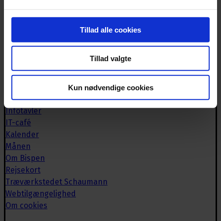
Biblioteket
Book lokaler
Tillad alle cookies
Bispebrevet
Brugerrådet
Tillad valgte
Caféen
Deutsche Bücherei
Historisk arkiv
Kun nødvendige cookies
Håndværkeriet
Infotavler
IT-café
Kalender
Månen
Om Bispen
Rejsekort
Træværkstedet Schaumann
Webtilgængelighed
Om cookies