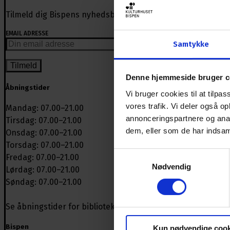
Tilmeld dig Bispens nyhedsbrev og få nyheder om arrangem
EMAIL ADRESSE
Samtykke
Denne hjemmeside bruger c
Åbningstider
Vi bruger cookies til at tilpas
vores trafik. Vi deler også 
Mandag: 07.00–21.00
annonceringspartnere og anal
Tirsdag: 07.00–21.00
dem, eller som de har indsaml
Onsdag: 07.00–21.00
Torsdag: 07.00–21.00
Samtykkevalg
Fredag: 07.00–21.00
Nødvendig
Lørdag: 07.00–21.00
Søndag: 07.00–21.00
Se åbningstider for biblioteket
Bispen
Kun nødvendige cook