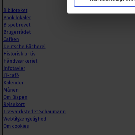
Biblioteket
Book lokaler
Bispebrevet
Brugerrådet
Caféen
Deutsche Bücherei
Historisk arkiv
Håndværkeriet
Infotavler
IT-café
Kalender
Månen
Om Bispen
Rejsekort
Træværkstedet Schaumann
Webtilgængelighed
Om cookies