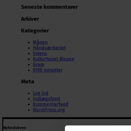
Seneste kommentarer
Arkiver
Kategorier
Månen
Håndværkeriet
Vojens
Kulturhuset Bispen
Gram
6100 minutter
Meta
Log ind
Indlægsfeed
Kommentarfeed
WordPress.org
Nyhedsbrev