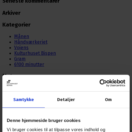
Seneste kommentarer
Arkiver
Kategorier
Månen
Håndværkeriet
Vojens
Kulturhuset Bispen
Gram
6100 minutter
Meta
Log ind
Indlægsfeed
Kommentarfeed
Samtykke
Detaljer
Om
WordPress.org
Denne hjemmeside bruger cookies
Nyhedsbrev
Vi bruger cookies til at tilpasse vores indhold og