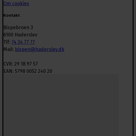
Om cookies
Kontakt
Bispebroen 3
6100 Haderslev
Tlf:
74 34 77 77
Mail:
bispen@haderslev.dk
CVR: 29 18 97 57
EAN: 5798 0052 240 20