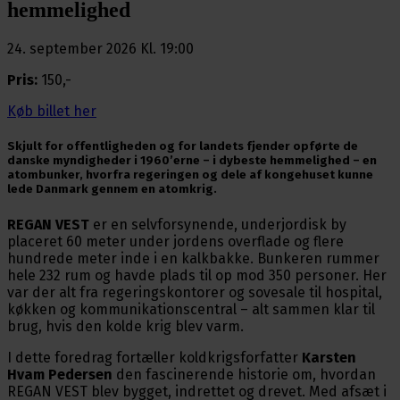
hemmelighed
24. september 2026 Kl. 19:00
Pris:
150,-
Køb billet her
Skjult for offentligheden og for landets fjender opførte de
danske myndigheder i 1960’erne – i dybeste hemmelighed – en
atombunker, hvorfra regeringen og dele af kongehuset kunne
lede Danmark gennem en atomkrig.
REGAN VEST
er en selvforsynende, underjordisk by
placeret 60 meter under jordens overflade og flere
hundrede meter inde i en kalkbakke. Bunkeren rummer
hele 232 rum og havde plads til op mod 350 personer. Her
var der alt fra regeringskontorer og sovesale til hospital,
køkken og kommunikationscentral – alt sammen klar til
brug, hvis den kolde krig blev varm.
I dette foredrag fortæller koldkrigsforfatter
Karsten
Hvam Pedersen
den fascinerende historie om, hvordan
REGAN VEST blev bygget, indrettet og drevet. Med afsæt i