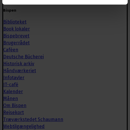
Bispen
Biblioteket
Book lokaler
Bispebrevet
Brugerrådet
Caféen
Deutsche Bücherei
Historisk arkiv
Håndværkeriet
Infotavler
IT-café
Kalender
Månen
Om Bispen
Rejsekort
Træværkstedet Schaumann
Webtilgængelighed