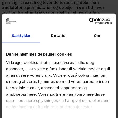
grundig research og levende fortælling deler han
anekdoter, spionhistorier og detaljer fra en tid, hvor
frygten for atomkrig var en reel del af hverdagen.
Et foredrag for alle med interesse for historie,
hemmeligheder og de skjulte kapitler i Danmarks fortid.
Samtykke
Detaljer
Om
Regan Vest – Danmarks dybeste
hemmelighed
Denne hjemmeside bruger cookies
Detaljer
Vi bruger cookies til at tilpasse vores indhold og
Dato:
24. september 2026
annoncer, til at vise dig funktioner til sociale medier og til
at analysere vores trafik. Vi deler også oplysninger om
Tidspunkt:
19:00
din brug af vores hjemmeside med vores partnere inden
Pris:
150,-
for sociale medier, annonceringspartnere og
analysepartnere. Vores partnere kan kombinere disse
Sted:
Månen
data med andre oplysninger, du har givet dem, eller som
Køb billet her
de har indsamlet fra din brug af deres tjenester.