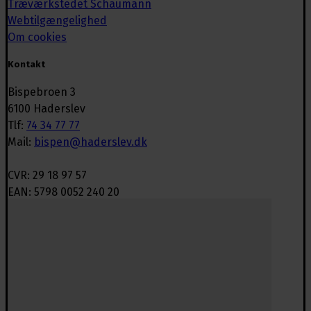
Træværkstedet Schaumann
Webtilgængelighed
Om cookies
Kontakt
Bispebroen 3
6100 Haderslev
Tlf:
74 34 77 77
Mail:
bispen@haderslev.dk
CVR: 29 18 97 57
EAN: 5798 0052 240 20