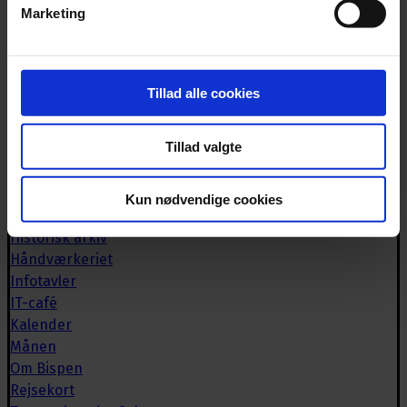
Marketing
Se åbningstider for biblioteket
Bispen
Tillad alle cookies
Biblioteket
Book lokaler
Tillad valgte
Bispebrevet
Brugerrådet
Caféen
Kun nødvendige cookies
Deutsche Bücherei
Historisk arkiv
Håndværkeriet
Infotavler
IT-café
Kalender
Månen
Om Bispen
Rejsekort