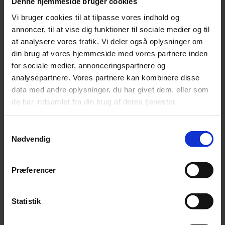
Denne hjemmeside bruger cookies
Vi bruger cookies til at tilpasse vores indhold og
Nyhedsbrev
annoncer, til at vise dig funktioner til sociale medier og til
at analysere vores trafik. Vi deler også oplysninger om
Tilmeld dig Bispens nyhedsbrev og få nyheder om
din brug af vores hjemmeside med vores partnere inden
arrangementer direkte i din postkasse.
for sociale medier, annonceringspartnere og
EMAIL ADRESSE
analysepartnere. Vores partnere kan kombinere disse
data med andre oplysninger, du har givet dem, eller som
de har indsamlet fra din brug af deres tjenester.
Åbningstider
Samtykkevalg
Nødvendig
Mandag: 07.00–21.00
Tirsdag: 07.00–21.00
Præferencer
Onsdag: 07.00–21.00
Torsdag: 07.00–21.00
Fredag: 07.00–21.00
Statistik
Lørdag: 07.00–21.00
Søndag: 07.00–21.00