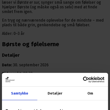
læser vi
Børste er sur,
synger små sange om følelser og
hjælper Børste (og måske også os selv) med at finde
smilet frem igen.
En tryg og nærværende oplevelse for de mindste – med
plads til både grin, genkendelse og små følelser.
Alder: 0–3 år
Børste og følelserne
Detaljer
Dato:
30. september 2026
Tidspunkt:
09:30
Pris:
Fri entré med tilmelding
Sted:
Vojens
Samtykke
Detaljer
Om
Info:
vojens bibliotek
Køb billet her